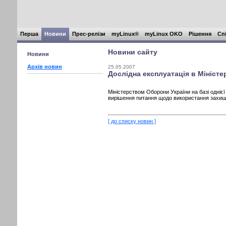
Перша
Новини
Прес-релізи
myLinux®
myLinux OKO
Рішення
Сп
Новини сайту
Новини
Архів новин
25.05.2007
Дослідна експлуатація в Міністе
Міністерством Оборони України на базі одніє
вирішення питання щодо використання захище
[ до списку новин ]