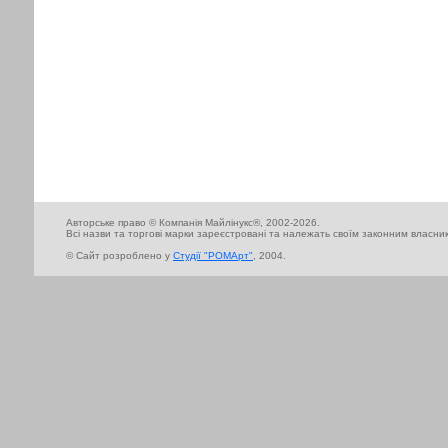
Авторське право © Компанія Майлінукс®, 2002-2026.
Всі назви та торгові марки зареєстровані та належать своїм законним власни
© Сайт розроблено у
Cтудії "РОМАрт"
, 2004.