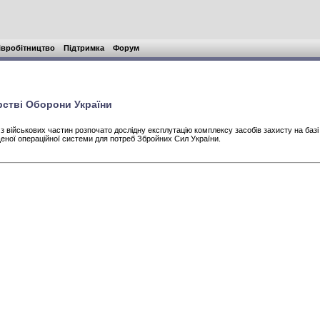
івробітництво
Підтримка
Форум
рстві Оборони України
ї з військових частин розпочато дослідну експлутацію комплексу засобів захисту на ба
ної операційної системи для потреб Збройних Сил України.