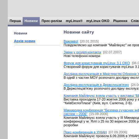
Перша
Новини
Прес-релізи
myLinux®
myLinux OKO
Рішення
Спів
Новини сайту
Новини
Архів новин
Важливо!
[20.01.2015]
Повідомляємо що компанія "Майлінукс" не прово
Зміни у розділі контакти
[02.07.2007]
Нові телефонні номери
Форум для користувачів myLinux 3.1 OKO
[06.
Створений форум для користувачів myLinux 3
Дослідна експлуатація в Міністерстві Оборони 
В одній з частин МОУ розпочато дослідну експ
Дослідна експлуатація в Держспецзв'язку
[24.0
В Держспецзв'язку розпочато дослідну експлуа
Компанія Майлінукс взяла участь у виставці “
Виставка проходила 17-20 жовтня 2006 року у 
“КиївЕкспоПлаза” (Київ, вул. Салютна, 2-Б).
Міжнародна конференція “Безпека сучасних інф
систем – 2006”
[15.09.2006]
Компанія Майлінукс взяла участь у III Міжнарод
конференції у м. Ялті з 25 по 30 вересня 2006 
розробки
Прес-конференція в УНІАН
[07.09.2006]
Компанія Майлінукс провела 6.09.2006 в УНІА