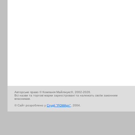
Авторське право © Компанія Майлінукс®, 2002-2026.
Всі назви та торгові марки зареєстровані та належать своїм законним
власникам.
© Сайт розроблено у
Cтудії "РОМАрт"
, 2004.