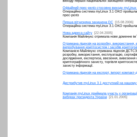
виходу першої національної захищеної операці
Офіційний прес-реліз стосовно виходу myLinux
Операційна система myLinux 3.1 OKO пройшла 
прес-реліз
Перша вітчизняна захищена ОС
[15.08.2006]
Операційна система myLinux 3.1 OKO пройшла
Нова адреса сайту
[22.04.2005]
Компанія Майлінукс отримала нове доменне ім`я
Отримана ліцензія на розробку, використання, е
випробування криптосистем і засобів криптогр
Компанією Майлінукс отримана ліцензія ДСТС
розробку, використання, експлуатацію, сертифік
дослідження, експертиза, ввезення, вивезення 
криптографічного захисту, торгівля криптосист
захисту інформації.
Отримана ліцензія на екcпорт, імпорт компакт-д
Дистрибутив myLinux 3.1 доступний на нашому
Компанія myLinux приймала участь у організаці
виборах президента України
[21.01.2005]